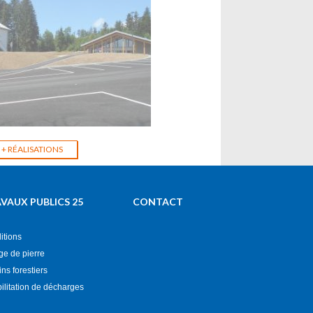
 VRD d'une Salle et
+ RÉALISATIONS
 Groupe
t)
VAUX PUBLICS 25
CONTACT
itions
ge de pierre
s forestiers
ilitation de décharges