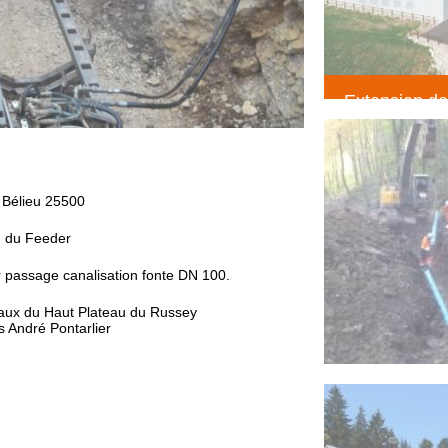
Extension de
création maga
suchaux LE
(Terrassemen
 Bélieu 25500
n du Feeder
 passage canalisation fonte DN 100.
Eaux du Haut Plateau du Russey
s André Pontarlier
Réhabilitatio
pentu
(Voirie résea