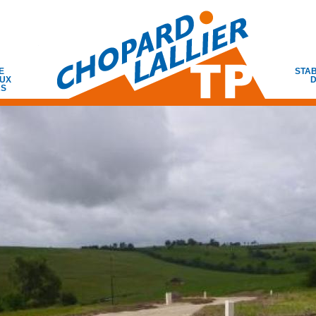
E
STAB
UX
D
RS