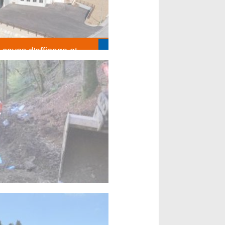
 caves d'affinage et
sin Fruitière les
S FINS
t)
n réseau d'eau en terrain
ux divers)