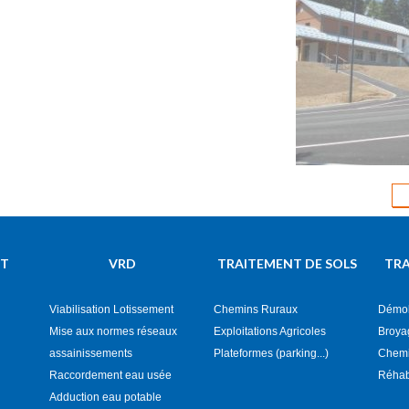
Terrassement
d'un Gîte de
(Terrassemen
NT
VRD
TRAITEMENT DE SOLS
TRA
Viabilisation Lotissement
Chemins Ruraux
Démol
Mise aux normes réseaux
Exploitations Agricoles
Broya
assainissements
Plateformes (parking...)
Chemin
Raccordement eau usée
Réhab
Adduction eau potable