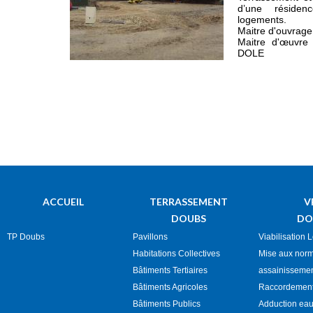
d’une réside
logements.
Maitre d'ouvrag
Maitre d'œuvre
DOLE
ACCUEIL
TERRASSEMENT
V
DOUBS
DO
TP Doubs
Pavillons
Viabilisation 
Habitations Collectives
Mise aux nor
Bâtiments Tertiaires
assainisseme
Bâtiments Agricoles
Raccordement
Bâtiments Publics
Adduction eau