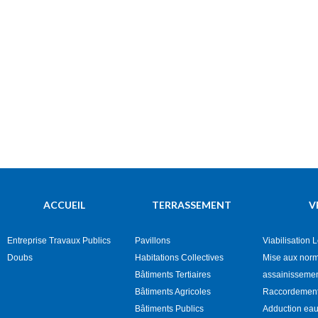
ACCUEIL
TERRASSEMENT
V
Entreprise Travaux Publics
Pavillons
Viabilisation 
Doubs
Habitations Collectives
Mise aux nor
Bâtiments Tertiaires
assainisseme
Bâtiments Agricoles
Raccordement
Bâtiments Publics
Adduction eau