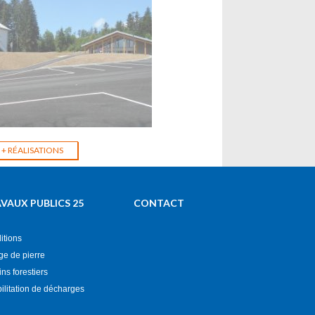
 VRD d'une Salle et
+ RÉALISATIONS
 Groupe
t)
VAUX PUBLICS 25
CONTACT
itions
ge de pierre
s forestiers
ilitation de décharges