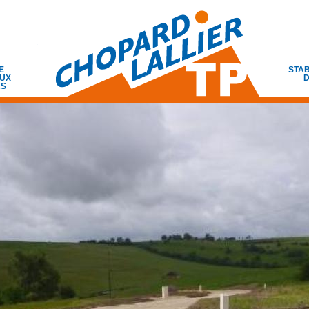
E
STAB
UX
D
RS