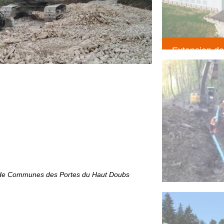
Extension de
création maga
suchaux LE
(Terrassemen
 de Communes des Portes du Haut Doubs
Réhabilitatio
pentu
(Voirie résea