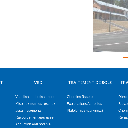
Terrassement
d'un Gîte de
(Terrassemen
NT
VRD
TRAITEMENT DE SOLS
TRA
Viabilisation Lotissement
Chemins Ruraux
Démol
Mise aux normes réseaux
Exploitations Agricoles
Broya
assainissements
Plateformes (parking...)
Chemin
Raccordement eau usée
Réhab
Adduction eau potable