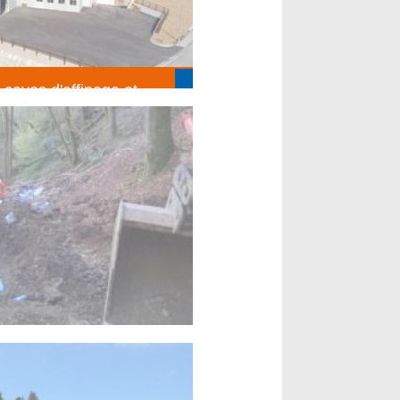
 caves d'affinage et
sin Fruitière les
S FINS
t)
n réseau d'eau en terrain
ux divers)