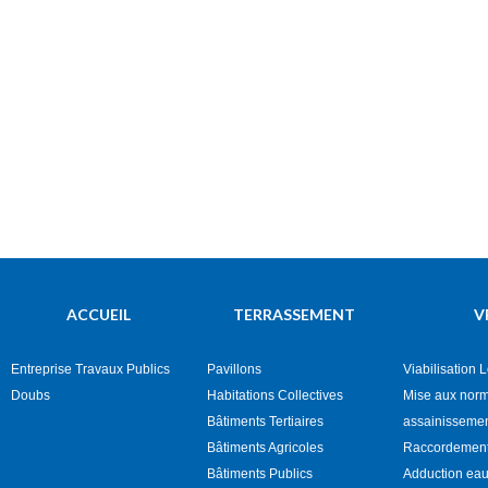
ACCUEIL
TERRASSEMENT
V
Entreprise Travaux Publics
Pavillons
Viabilisation 
Doubs
Habitations Collectives
Mise aux nor
Bâtiments Tertiaires
assainisseme
Bâtiments Agricoles
Raccordement
Bâtiments Publics
Adduction eau