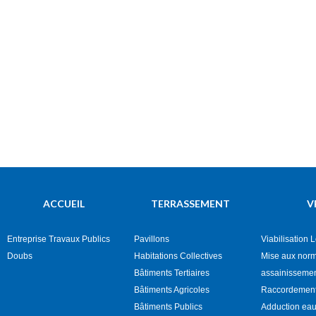
ACCUEIL
TERRASSEMENT
V
Entreprise Travaux Publics
Pavillons
Viabilisation 
Doubs
Habitations Collectives
Mise aux nor
Bâtiments Tertiaires
assainisseme
Bâtiments Agricoles
Raccordement
Bâtiments Publics
Adduction eau