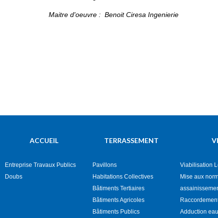
Maitre d'oeuvre : Benoit Ciresa Ingenierie
ACCUEIL
TERRASSEMENT
V
Entreprise Travaux Publics
Pavillons
Viabilisation 
Doubs
Habitations Collectives
Mise aux nor
Bâtiments Tertiaires
assainisseme
Bâtiments Agricoles
Raccordement
Bâtiments Publics
Adduction eau