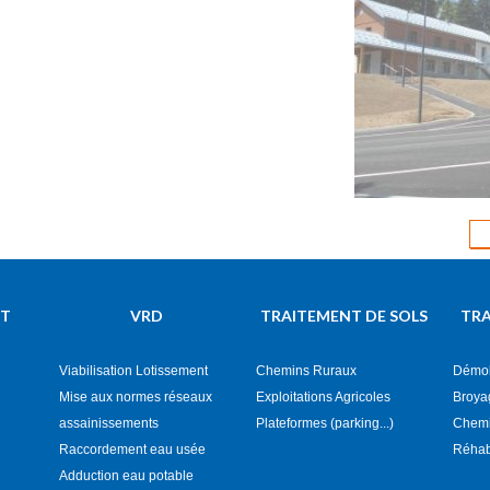
Terrassement
d'un Gîte de
(Terrassemen
NT
VRD
TRAITEMENT DE SOLS
TRA
Viabilisation Lotissement
Chemins Ruraux
Démol
Mise aux normes réseaux
Exploitations Agricoles
Broya
assainissements
Plateformes (parking...)
Chemin
Raccordement eau usée
Réhab
Adduction eau potable