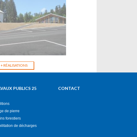
 VRD d'une Salle et
+ RÉALISATIONS
 Groupe
t)
VAUX PUBLICS 25
CONTACT
itions
ge de pierre
s forestiers
ilitation de décharges