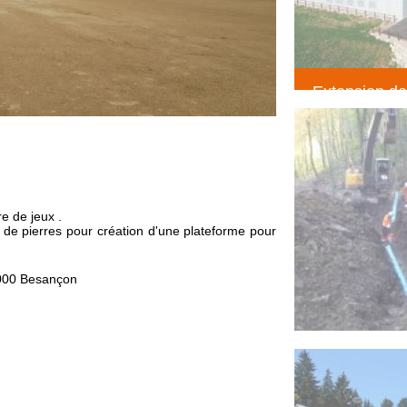
Extension de
création maga
suchaux LE
(Terrassemen
e de jeux .
de pierres pour création d'une plateforme pour
5000 Besançon
Réhabilitatio
pentu
(Voirie résea