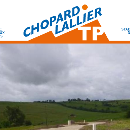
E
STAB
UX
D
RS