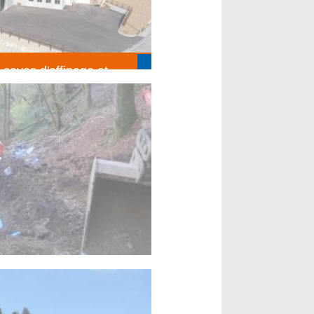
 caves d'affinage et
sin Fruitière les
S FINS
t)
n réseau d'eau en terrain
ux divers)