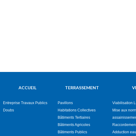
ACCUEIL
TERRASSEMENT
V
Entreprise Travaux Publics
Pavillons
Viabilisation 
Doubs
Habitations Collectives
Mise aux nor
Bâtiments Tertiaires
assainisseme
Bâtiments Agricoles
Raccordement
Bâtiments Publics
Adduction eau