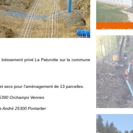
Extension de
création maga
suchaux LE
(Terrassemen
lotissement privé La Paturotte sur la commune
et secs pour l'aménagement de 13 parcelles.
25390 Orchamps Vennes
es André 25300 Pontarlier
Réhabilitatio
pentu
(Voirie résea