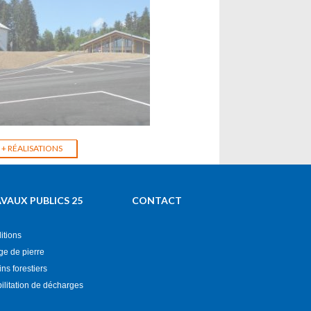
 VRD d'une Salle et
+ RÉALISATIONS
 Groupe
t)
VAUX PUBLICS 25
CONTACT
itions
ge de pierre
s forestiers
ilitation de décharges