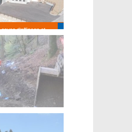
 caves d'affinage et
sin Fruitière les
S FINS
t)
n réseau d'eau en terrain
ux divers)