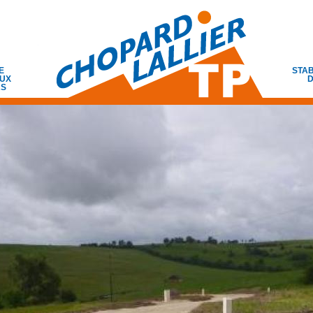
E
STAB
UX
D
RS