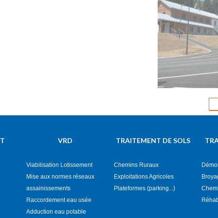
Terrassement
d'un Gîte de
(Terrassemen
NT
VRD
TRAITEMENT DE SOLS
TRA
Viabilisation Lotissement
Chemins Ruraux
Démol
Mise aux normes réseaux
Exploitations Agricoles
Broya
assainissements
Plateformes (parking...)
Chemin
Raccordement eau usée
Réhab
Adduction eau potable