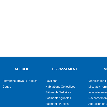
ACCUEIL
TERRASSEMENT
V
Entreprise Travaux Publics
Pavillons
Viabilisation 
Doubs
Habitations Collectives
Mise aux nor
Bâtiments Tertiaires
assainisseme
Bâtiments Agricoles
Raccordement
Bâtiments Publics
Adduction eau