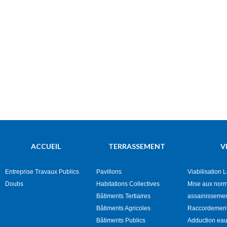
ACCUEIL
TERRASSEMENT
V
Entreprise Travaux Publics
Pavillons
Viabilisation 
Doubs
Habitations Collectives
Mise aux nor
Bâtiments Tertiaires
assainisseme
Bâtiments Agricoles
Raccordement
Bâtiments Publics
Adduction eau