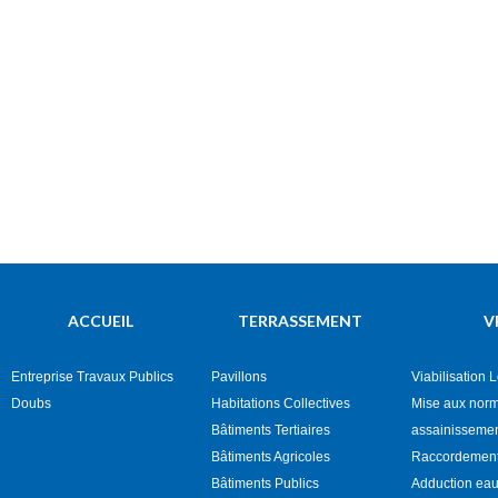
ACCUEIL
TERRASSEMENT
V
Entreprise Travaux Publics
Pavillons
Viabilisation 
Doubs
Habitations Collectives
Mise aux nor
Bâtiments Tertiaires
assainisseme
Bâtiments Agricoles
Raccordement
Bâtiments Publics
Adduction eau