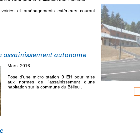
Réhabilitatio
voiries et aménagements extérieurs courant
pentu
(Voirie résea
n assainissement autonome
Mars 2016
Pose d'une micro station 9 EH pour mise
aux normes de l'assainissement d'une
habitation sur la commune du Bélieu .
Terrassement
d'un Gîte de
(Terrassemen
e