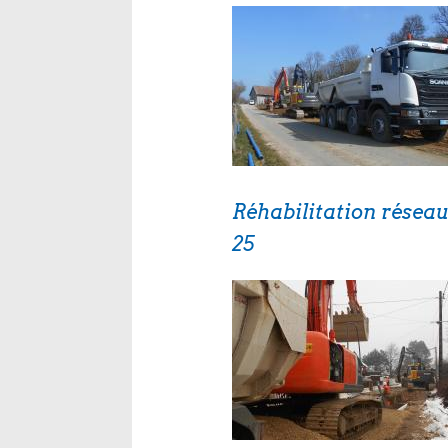
Réhabilitation rése
25