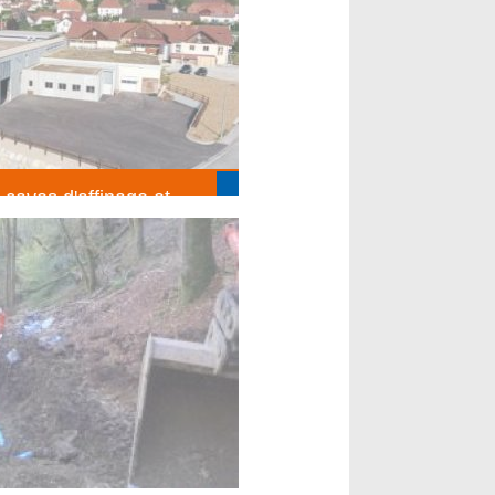
 caves d'affinage et
sin Fruitière les
S FINS
t)