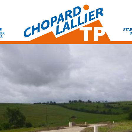
E
STAB
UX
D
RS