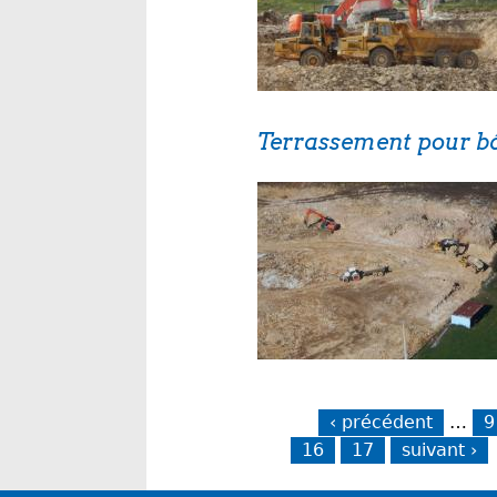
Terrassement pour bâ
Pages
‹ précédent
…
9
16
17
suivant ›