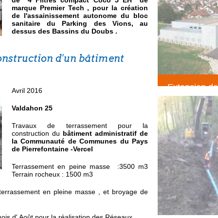
de 4 Filtres compact Coco 5 EH de
marque Premier Tech , pour la création
de l'assainissement autonome du bloc
sanitaire du Parking des Vions, au
dessus des Bassins du Doubs .
nstruction d'un bâtiment
Extension de
Avril 2016
création maga
Valdahon 25
suchaux LE
(Terrassemen
Travaux de terrassement pour la
construction du
bâtiment administratif de
la Communauté de Communes du Pays
de Pierrefontaine -Vercel
Terrassement en peine masse :3500 m3
Terrain rocheux : 1500 m3
terrassement en pleine masse , et broyage de
is d' Août pour la réalisation des Réseaux .